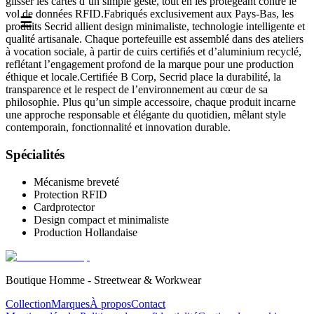
glisser les cartes d’un simple geste, tout en les protégeant contre le
vol de données RFID.Fabriqués exclusivement aux Pays-Bas, les
☰
produits Secrid allient design minimaliste, technologie intelligente et
qualité artisanale. Chaque portefeuille est assemblé dans des ateliers
à vocation sociale, à partir de cuirs certifiés et d’aluminium recyclé,
reflétant l’engagement profond de la marque pour une production
éthique et locale.Certifiée B Corp, Secrid place la durabilité, la
transparence et le respect de l’environnement au cœur de sa
philosophie. Plus qu’un simple accessoire, chaque produit incarne
une approche responsable et élégante du quotidien, mêlant style
contemporain, fonctionnalité et innovation durable.
Spécialités
Mécanisme breveté
Protection RFID
Cardprotector
Design compact et minimaliste
Production Hollandaise
Boutique Homme - Streetwear & Workwear
Collection
Marques
À propos
Contact