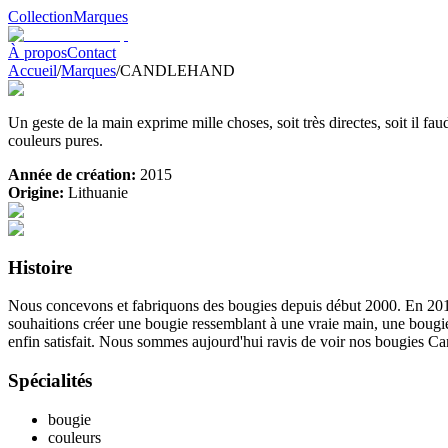
Collection
Marques
À propos
Contact
Accueil
/
Marques
/
CANDLEHAND
Un geste de la main exprime mille choses, soit très directes, soit il f
couleurs pures.
Année de création:
2015
Origine:
Lithuanie
Histoire
Nous concevons et fabriquons des bougies depuis début 2000. En 201
souhaitions créer une bougie ressemblant à une vraie main, une bougie
enfin satisfait. Nous sommes aujourd'hui ravis de voir nos bougies
Spécialités
bougie
couleurs